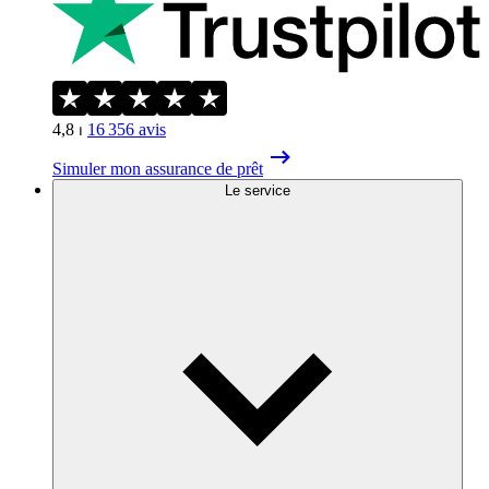
4,8
⏐
16 356
avis
Simuler mon assurance de prêt
Le service