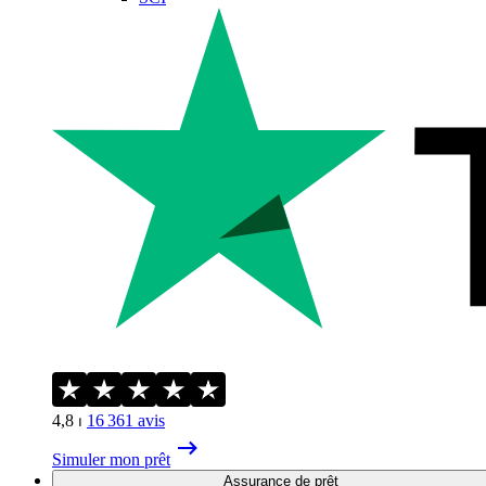
4,8
⏐
16 361
avis
Simuler mon prêt
Assurance de prêt