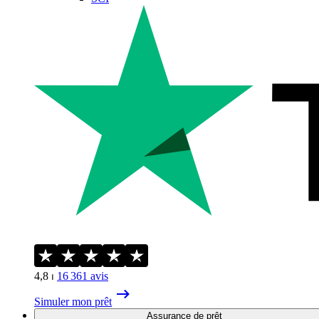
4,8
⏐
16 361
avis
Simuler mon prêt
Assurance de prêt