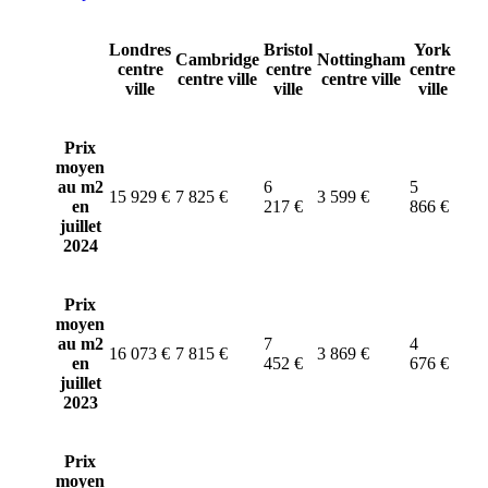
Londres
Bristol
York
Cambridge
Nottingham
centre
centre
centre
centre ville
centre ville
ville
ville
ville
Prix
moyen
au m2
6
5
15 929 €
7 825 €
3 599 €
en
217 €
866 €
juillet
2024
Prix
moyen
au m2
7
4
16 073 €
7 815 €
3 869 €
en
452 €
676 €
juillet
2023
Prix
moyen