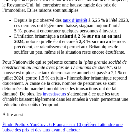
le Royaume-Uni, lui, enregistre une hausse rapide des prix de
l’immobilier. Et les raisons sont multiples.
Depuis le pic observé des
taux d’intérêt
à 5,25 % à l’été 2023,
ces derniers ont légèrement baissé, stagnant aujourd’hui à
5 %, pouvant encourager quelques personnes à investir.
L’inflation britannique a
ralenti à 2 % sur un an en mai
2024
, notons qu’elle était encore à
2,3 % sur un an
le mois
précédent, ce ralentissement permet aux Britanniques de
souffler un peu, même si la situation reste encore étouffante.
Pour Nationwide qui se présente comme la
"plus grande société de
construction au monde avec plus de 17 millions de clients"
, si la
hausse est rapide - le taux de croissance annuel est passé à 2,1 % en
juillet 2024, contre 1,5 % en juin - l’immobilier britannique reprend
doucement. À cause de la crise, nombre de personnes se sont
détournées du marché immobilier et les transactions ont de fait
diminué. De plus, les
investisseurs
s’attendent à ce que les taux
d’intérêt baissent légèrement dans les années à venir, permettant une
réduction des coûts d’emprunt.
À lire aussi
Étude Pretto x YouGov : 6 Français sur 10 préfèrent attendre une
baisse des prix et des taux avant d’acheter