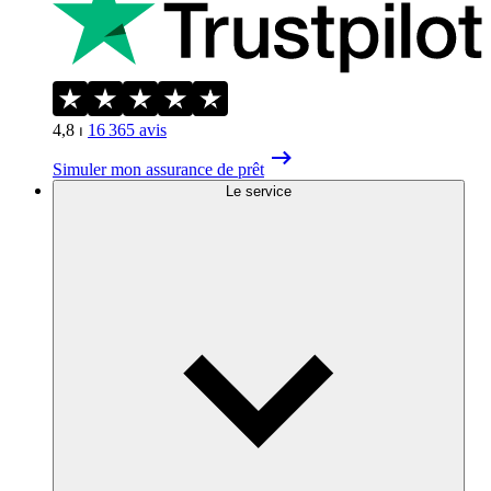
4,8
⏐
16 365
avis
Simuler mon assurance de prêt
Le service