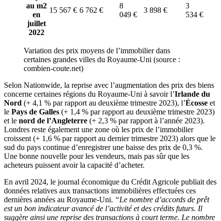
au m2
8
3
15 567 €
6 762 €
3 898 €
en
049 €
534 €
juillet
2022
Variation des prix moyens de l’immobilier dans
certaines grandes villes du Royaume-Uni (source :
combien-coute.net)
Selon Nationwide, la reprise avec l’augmentation des prix des biens
concerne certaines régions du Royaume-Uni à savoir l’
Irlande du
Nord
(+ 4,1 % par rapport au deuxième trimestre 2023), l’
Écosse
et
le
Pays de Galles
(+ 1,4 % par rapport au deuxième trimestre 2023)
et le
nord de l’Angleterre
(+ 2,3 % par rapport à l’année 2023).
Londres reste également une zone où les prix de l’immobilier
croissent (+ 1,6 % par rapport au dernier trimestre 2023) alors que le
sud du pays continue d’enregistrer une baisse des prix de 0,3 %.
Une bonne nouvelle pour les vendeurs, mais pas sûr que les
acheteurs puissent avoir la capacité d’acheter.
En avril 2024, le journal économique du Crédit Agricole publiait des
données relatives aux transactions immobilières effectuées ces
dernières années au Royaume-Uni.
“Le nombre d’accords de prêt
est un bon indicateur avancé de l’activité et des crédits futurs. Il
suggère ainsi une reprise des transactions à court terme. Le nombre