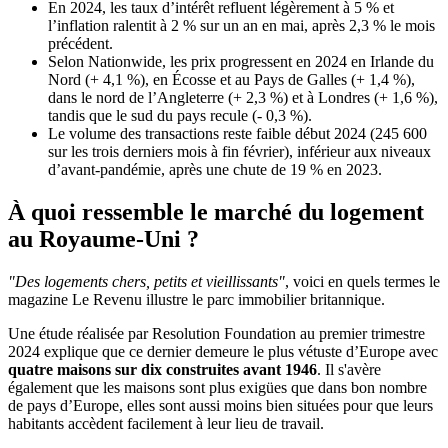
En 2024, les taux d’intérêt refluent légèrement à 5 % et
l’inflation ralentit à 2 % sur un an en mai, après 2,3 % le mois
précédent.
Selon Nationwide, les prix progressent en 2024 en Irlande du
Nord (+ 4,1 %), en Écosse et au Pays de Galles (+ 1,4 %),
dans le nord de l’Angleterre (+ 2,3 %) et à Londres (+ 1,6 %),
tandis que le sud du pays recule (- 0,3 %).
Le volume des transactions reste faible début 2024 (245 600
sur les trois derniers mois à fin février), inférieur aux niveaux
d’avant-pandémie, après une chute de 19 % en 2023.
À quoi ressemble le marché du logement
au Royaume-Uni ?
"Des logements chers, petits et vieillissants"
, voici en quels termes le
magazine Le Revenu illustre le parc immobilier britannique.
Une étude réalisée par Resolution Foundation au premier trimestre
2024 explique que ce dernier demeure le plus vétuste d’Europe avec
quatre maisons sur dix construites avant 1946
. Il s'avère
également que les maisons sont plus exigües que dans bon nombre
de pays d’Europe, elles sont aussi moins bien situées pour que leurs
habitants accèdent facilement à leur lieu de travail.