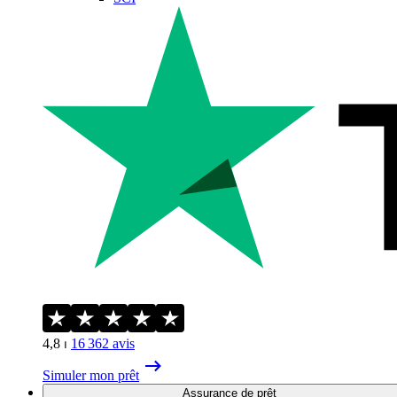
4,8
⏐
16 362
avis
Simuler mon prêt
Assurance de prêt