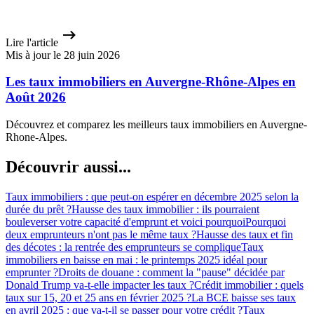
Lire l'article
Mis à jour le 28 juin 2026
Les taux immobiliers en Auvergne-Rhône-Alpes en
Août 2026
Découvrez et comparez les meilleurs taux immobiliers en Auvergne-
Rhone-Alpes.
Découvrir aussi...
Taux immobiliers : que peut-on espérer en décembre 2025 selon la
durée du prêt ?
Hausse des taux immobilier : ils pourraient
bouleverser votre capacité d'emprunt et voici pourquoi
Pourquoi
deux emprunteurs n'ont pas le même taux ?
Hausse des taux et fin
des décotes : la rentrée des emprunteurs se complique
Taux
immobiliers en baisse en mai : le printemps 2025 idéal pour
emprunter ?
Droits de douane : comment la "pause" décidée par
Donald Trump va-t-elle impacter les taux ?
Crédit immobilier : quels
taux sur 15, 20 et 25 ans en février 2025 ?
La BCE baisse ses taux
en avril 2025 : que va-t-il se passer pour votre crédit ?
Taux