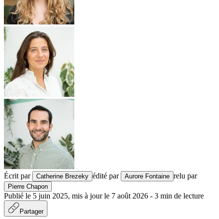
Écrit par
édité par
relu par
Catherine Brezeky
Aurore Fontaine
Pierre Chapon
Publié le
5 juin 2025
,
mis à jour le
7 août 2026
-
3
min de lecture
Partager