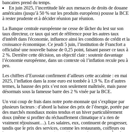
bancaires prend du temps.
En juin 2025, l’incertitude liée aux menaces de droits de douane
américains (jusqu’à 50 % sur les produits européens) pousse la BCE
à rester prudente et à décider réunion par réunion.
La Banque centrale européenne ne cesse de lâcher du lest sur son
taux directeur, ce taux qui sert de référence pour les autres taux
d'intérêt dans l'économie, influence ainsi les conditions de crédit et la
croissance économique. Ce jeudi 5 juin, l’institution de Francfort a
officialisé une nouvelle baisse de 0,25 point, faisant passer ce taux à
2 %. Derrière cette décision, un objectif clair : soutenir davantage
l’économie européenne, dans un contexte où l’inflation recule peu à
peu.
Les chiffres d’Eurostat confirment d’ailleurs cette accalmie : en mai
2025, l’inflation dans la zone euro est tombée à 1,9 %. En d’autres
termes, la hausse des prix s’est non seulement maîtrisée, mais passe
désormais sous la fameuse barre des 2 % visée par la BCE.
Un vrai coup de frais dans notre porte-monnaie qui s’explique par
plusieurs facteurs : d’abord la baisse des prix de l’énergie, portée par
des marchés mondiaux moins tendus et un hiver particulièrement
doux (même si profiter du réchauffement climatique n’a rien de
vraiment réjouissant…). Les salaires, eux, continuent de progresser,
tandis que le prix des services, comme les restaurants, coiffeurs ou