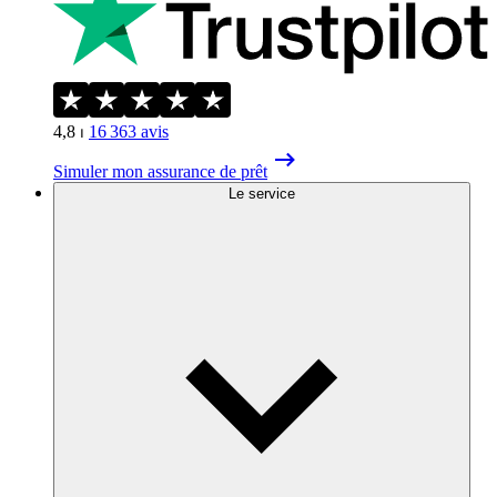
4,8
⏐
16 363
avis
Simuler mon assurance de prêt
Le service