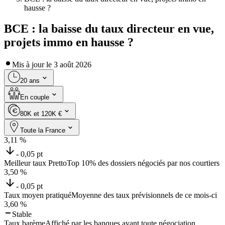
hausse ?
BCE : la baisse du taux directeur en vue,
projets immo en hausse ?
Mis à jour le
3 août 2026
20 ans
En couple
80K et 120K €
Toute la France
3,11
%
- 0,05 pt
Meilleur taux Pretto
Top 10% des dossiers négociés par nos courtiers
3,50
%
- 0,05 pt
Taux moyen pratiqué
Moyenne des taux prévisionnels de ce mois-ci
3,60
%
Stable
Taux barème
Affiché par les banques avant toute négociation