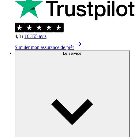
4,8
⏐
16 355
avis
Simuler mon assurance de prêt
Le service