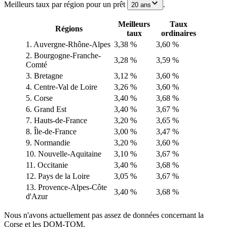
Meilleurs taux par région pour un prêt
.
20 ans
Meilleurs
Taux
Régions
taux
ordinaires
1. Auvergne-Rhône-Alpes
3,38 %
3,60 %
2. Bourgogne-Franche-
3,28 %
3,59 %
Comté
3. Bretagne
3,12 %
3,60 %
4. Centre-Val de Loire
3,26 %
3,60 %
5. Corse
3,40 %
3,68 %
6. Grand Est
3,40 %
3,67 %
7. Hauts-de-France
3,20 %
3,65 %
8. Île-de-France
3,00 %
3,47 %
9. Normandie
3,20 %
3,60 %
10. Nouvelle-Aquitaine
3,10 %
3,67 %
11. Occitanie
3,40 %
3,68 %
12. Pays de la Loire
3,05 %
3,67 %
13. Provence-Alpes-Côte
3,40 %
3,68 %
d'Azur
Nous n'avons actuellement pas assez de données concernant la
Corse et les DOM-TOM.