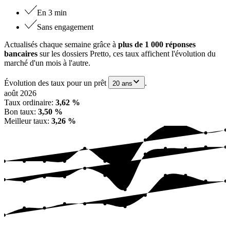
En 3 min
Sans engagement
Actualisés chaque semaine grâce à
plus de 1 000 réponses
bancaires
sur les dossiers Pretto, ces taux affichent l'évolution du
marché d'un mois à l'autre.
Évolution des taux pour un prêt
.
20 ans
août 2026
Taux ordinaire
:
3,62 %
Bon taux
:
3,50 %
Meilleur taux
:
3,26 %
janv. 26
mars 26
t. 25
févr. 26
nov. 25
août 
déc. 25