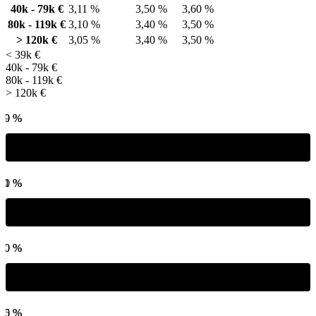
40k - 79k €
3,11 %
3,50 %
3,60 %
80k - 119k €
3,10 %
3,40 %
3,50 %
> 120k €
3,05 %
3,40 %
3,50 %
< 39k €
40k - 79k €
80k - 119k €
> 120k €
,39 %
,70 %
,11 %
,60 %
,10 %
,50 %
,05 %
,50 %