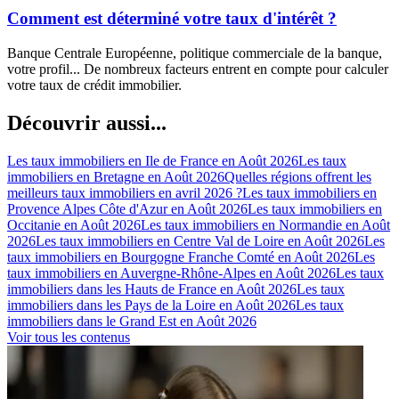
Comment est déterminé votre taux d'intérêt ?
Banque Centrale Européenne, politique commerciale de la banque,
votre profil... De nombreux facteurs entrent en compte pour calculer
votre taux de crédit immobilier.
Découvrir aussi...
Les taux immobiliers en Ile de France en Août 2026
Les taux
immobiliers en Bretagne en Août 2026
Quelles régions offrent les
meilleurs taux immobiliers en avril 2026 ?
Les taux immobiliers en
Provence Alpes Côte d'Azur en Août 2026
Les taux immobiliers en
Occitanie en Août 2026
Les taux immobiliers en Normandie en Août
2026
Les taux immobiliers en Centre Val de Loire en Août 2026
Les
taux immobiliers en Bourgogne Franche Comté en Août 2026
Les
taux immobiliers en Auvergne-Rhône-Alpes en Août 2026
Les taux
immobiliers dans les Hauts de France en Août 2026
Les taux
immobiliers dans les Pays de la Loire en Août 2026
Les taux
immobiliers dans le Grand Est en Août 2026
Voir tous les contenus