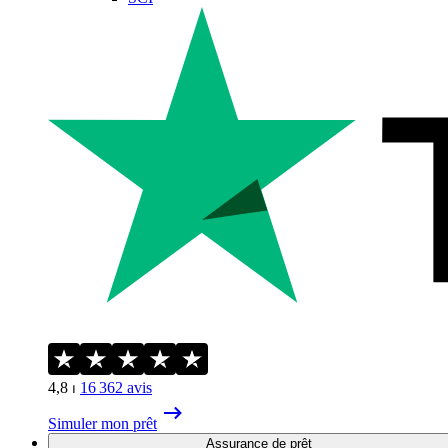
4,8
⏐
16 362
avis
Simuler mon prêt
Assurance de prêt