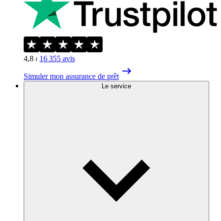
4,8
⏐
16 355
avis
Simuler mon assurance de prêt
Le service