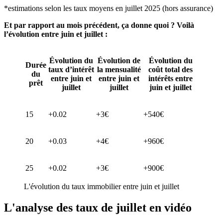
*estimations selon les taux moyens en juillet 2025 (hors assurance)
Et par rapport au mois précédent, ça donne quoi ? Voilà
l’évolution entre juin et juillet :
Évolution du
Évolution de
Évolution du
Durée
taux d’intérêt
la mensualité
coût total des
du
entre juin et
entre juin et
intérêts entre
prêt
juillet
juillet
juin et juillet
15
+0.02
+3€
+540€
20
+0.03
+4€
+960€
25
+0.02
+3€
+900€
L'évolution du taux immobilier entre juin et juillet
L'analyse des taux de juillet en vidéo