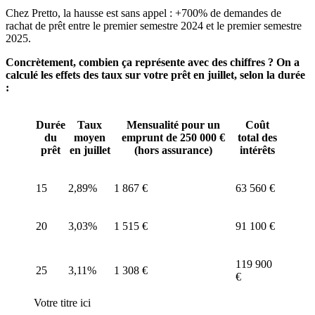
Chez Pretto, la hausse est sans appel : +700% de demandes de
rachat de prêt entre le premier semestre 2024 et le premier semestre
2025.
Concrètement, combien ça représente avec des chiffres ? On a
calculé les effets des taux sur votre prêt en juillet, selon la durée
:
Durée
Taux
Mensualité pour un
Coût
du
moyen
emprunt de 250 000 €
total des
prêt
en juillet
(hors assurance)
intérêts
15
2,89%
1 867 €
63 560 €
20
3,03%
1 515 €
91 100 €
119 900
25
3,11%
1 308 €
€
Votre titre ici