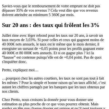
Saviez-vous que le remboursement de votre emprunt ne doit pas
dépasser 35% de vos revenus ? Cela veut dire que vos revenus
doivent atteindre au minimum 5 360€ par mois.
Sur 20 ans : des taux qui frôlent les 3%
Juillet rime avec léger rebond pour les taux sur 20 ans, à savoir un
taux moyen de 3,03%. Si pour celles et ceux qui gagnent moins de
40 000€ nets annuels, le taux est le même que le mois dernier, il
enregistre un sursaut de +0,05 points pour les profils gagnant entre
40 000€ et 80 000€ nets annuels. Et si on gagne plus ? Ici la
“hausse” est contenue puisqu’elle est de +0,04 point. Pas de quoi
s'inquiéter donc.
Pretto, expliquez moi…
…pourquoi chez les autres courtiers, les taux ne sont pas tout à fait
les mêmes ? Pour la simple et bonne raison qu’un taux affiché, c’est
autant les chiffres partagés par les banques que les taux obtenus par
nos clients.
Chez Pretto, nous croisons la donnée pour vous donner une
estimation au plus proche de ce que vous pourrez obtenir. Mais
gardez en tête que chaque dossier est unique et qu’il peut toujours y