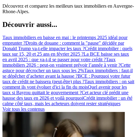
Découvrez et comparez les meilleurs taux immobiliers en Auvergne-
Rhone-Alpes.
Découvrir aussi...
Taux immobiliers en baisse en mai : le printemps 2025 idéal pour
emprunter ?
Droits de douane : comment la "pause" décidée par
Donald Trump va-t-elle impacter les taux ?
Crédit immobilier : quels
taux sur 15, 20 et 25 ans en février 2025 ?
La BCE baisse ses taux
en avril 2025 : que va-t-il se passer pour votre crédit ?
Taux
immobiliers 2026 : peut-on vraiment prévoir l’année à venir ?
Cette
astuce pour décrocher un taux sous les 2%
Taux immobiliers : faut-il
se dépêcher d’acheter avant la hausse ?
BCE : Pourquoi votre futur
taux de crédit ne baissera (peut-être) plus ?
Taux immobiliers : on sait
comment ils vont évoluer d'ici la fin du mois
Quel avenir pour les
taux si Bayrou quittait le gouvernement ?
Cet acteur clé prédit une
hausse des taux en 2026 et voilà pourquoi
Crédit immobilier : un été
calme côté taux, mais les acheteurs doivent rester stratégiques
Voir tous les contenus