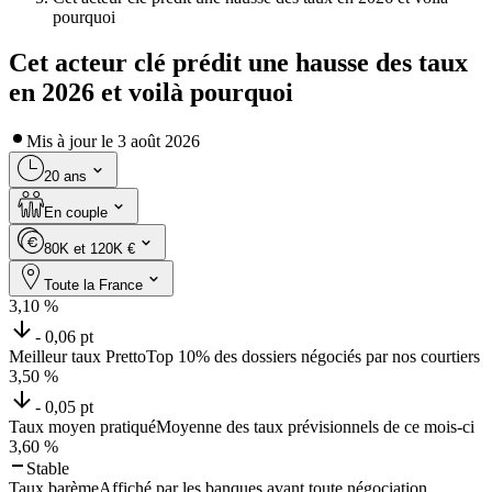
pourquoi
Cet acteur clé prédit une hausse des taux
en 2026 et voilà pourquoi
Mis à jour le
3 août 2026
20 ans
En couple
80K et 120K €
Toute la France
3,10
%
- 0,06 pt
Meilleur taux Pretto
Top 10% des dossiers négociés par nos courtiers
3,50
%
- 0,05 pt
Taux moyen pratiqué
Moyenne des taux prévisionnels de ce mois-ci
3,60
%
Stable
Taux barème
Affiché par les banques avant toute négociation