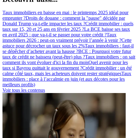
Taux immobiliers en baisse en mai : le printemps 2025 idéal pour
emprunter ?
Droits de douane : comment la "pause" décidée par
Donald Trump va-t-elle impacter les taux ?
Crédit immobilier : quels
taux sur 15, 20 et 25 ans en février 2025 ?
La BCE baisse ses taux
en avril 2025 : que va-t-il se passer pour votre crédit ?
Taux
immobiliers 2026 : peut-on vraiment prévoir l’année à venir ?
Cette
astuce pour décrocher un taux sous les 2%
Taux immobiliers : faut-il
se dépêcher d’acheter avant la hausse ?
BCE : Pourquoi votre futur
taux de crédit ne baissera (peut-être) plus ?
Taux immobiliers : on sait
comment ils vont évoluer d'ici la fin du mois
Quel avenir pour les
taux si Bayrou quittait le gouvernement ?
Crédit immobilier : un été
calme côté taux, mais les acheteurs doivent rester stratégiques
Taux
immobiliers : place à l’accalmie en juin (et aux décotes pour les
meilleurs profils)
Voir tous les contenus