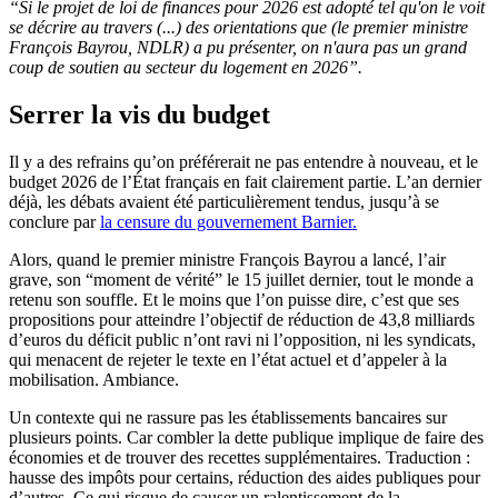
“Si le projet de loi de finances pour 2026 est adopté tel qu'on le voit
se décrire au travers (...) des orientations que (le premier ministre
François Bayrou, NDLR) a pu présenter, on n'aura pas un grand
coup de soutien au secteur du logement en 2026”.
Serrer la vis du budget
Il y a des refrains qu’on préférerait ne pas entendre à nouveau, et le
budget 2026 de l’État français en fait clairement partie. L’an dernier
déjà, les débats avaient été particulièrement tendus, jusqu’à se
conclure par
la censure du gouvernement Barnier.
Alors, quand le premier ministre François Bayrou a lancé, l’air
grave, son “moment de vérité” le 15 juillet dernier, tout le monde a
retenu son souffle. Et le moins que l’on puisse dire, c’est que ses
propositions pour atteindre l’objectif de réduction de 43,8 milliards
d’euros du déficit public n’ont ravi ni l’opposition, ni les syndicats,
qui menacent de rejeter le texte en l’état actuel et d’appeler à la
mobilisation. Ambiance.
Un contexte qui ne rassure pas les établissements bancaires sur
plusieurs points. Car combler la dette publique implique de faire des
économies et de trouver des recettes supplémentaires. Traduction :
hausse des impôts pour certains, réduction des aides publiques pour
d’autres. Ce qui risque de causer un ralentissement de la