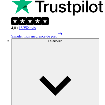
4,8
⏐
16 352
avis
Simuler mon assurance de prêt
Le service