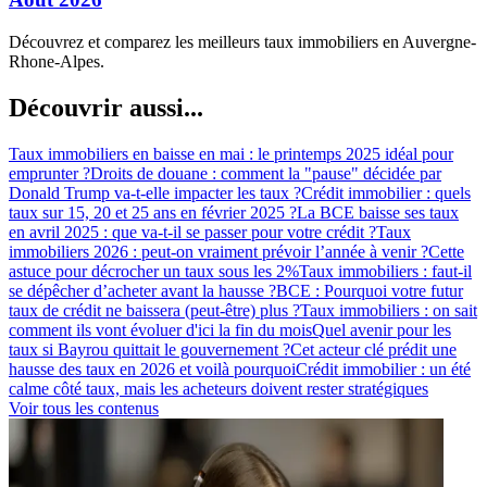
Découvrez et comparez les meilleurs taux immobiliers en Auvergne-
Rhone-Alpes.
Découvrir aussi...
Taux immobiliers en baisse en mai : le printemps 2025 idéal pour
emprunter ?
Droits de douane : comment la "pause" décidée par
Donald Trump va-t-elle impacter les taux ?
Crédit immobilier : quels
taux sur 15, 20 et 25 ans en février 2025 ?
La BCE baisse ses taux
en avril 2025 : que va-t-il se passer pour votre crédit ?
Taux
immobiliers 2026 : peut-on vraiment prévoir l’année à venir ?
Cette
astuce pour décrocher un taux sous les 2%
Taux immobiliers : faut-il
se dépêcher d’acheter avant la hausse ?
BCE : Pourquoi votre futur
taux de crédit ne baissera (peut-être) plus ?
Taux immobiliers : on sait
comment ils vont évoluer d'ici la fin du mois
Quel avenir pour les
taux si Bayrou quittait le gouvernement ?
Cet acteur clé prédit une
hausse des taux en 2026 et voilà pourquoi
Crédit immobilier : un été
calme côté taux, mais les acheteurs doivent rester stratégiques
Voir tous les contenus