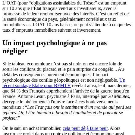
L’OAT (pour “obligations assimilables du Trésor” est un emprunt
sur 10 ans que l’État français vend aux investisseurs, avec la
promesse de le leur rembourser avec des intérêts. C’est un reflet de
la santé économique du pays, généralement corrélé aux taux
immobiliers - si l’OAT 10 ans baisse, on peut s’attendre à ce que les
taux d’emprunts immobiliers suivent et inversement.
Un impact psychologique à ne pas
négliger
Si le tableau économique n’est pas si noir, on est encore loin de
sortir les cotillons du placard et le pain surprise du congélo... Au-
delà des conséquences purement économiques, l’impact
psychologique des conflits géopolitiques est non négligeable.
Un
récent sondage Elabe pour BFMTV
révélait ainsi, le 4 mars dernier,
que 64 % des Français appréhendent l’arrivée de la guerre jusqu'en
France. Antoine Lesur, psychiatre à Paris, interrogé par
20 Minutes
,
décrypte le phénomène à l'œuvre face à ces bouleversements
mondiaux : “
Les Français ont le sentiment d’un monde qui perd ses
repères. Or, l’être humain a besoin d’habitudes et de pouvoir se
projeter.
”
On le sait, un achat immobilier,
cela peut déjà faire peur
. Alors
inscrire ce projet dans un contexte politique et économique aussi