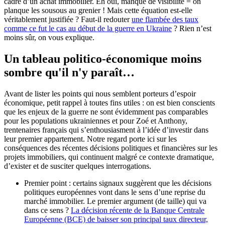
cadre d’un achat immobilier. Eh oui, manque de visibilité = on
planque les sousous au grenier ! Mais cette équation est-elle
véritablement justifiée ? Faut-il redouter
une flambée des taux
comme ce fut le cas au début de la guerre en Ukraine
? Rien n’est
moins sûr, on vous explique.
Un tableau politico-économique moins
sombre qu'il n'y paraît…
Avant de lister les points qui nous semblent porteurs d’espoir
économique, petit rappel à toutes fins utiles : on est bien conscients
que les enjeux de la guerre ne sont évidemment pas comparables
pour les populations ukrainiennes et pour Zoé et Anthony,
trentenaires français qui s’enthousiasment à l’idée d’investir dans
leur premier appartement. Notre regard porte ici sur les
conséquences des récentes décisions politiques et financières sur les
projets immobiliers, qui continuent malgré ce contexte dramatique,
d’exister et de susciter quelques interrogations.
Premier point : certains signaux suggèrent que les décisions
politiques européennes vont dans le sens d’une reprise du
marché immobilier. Le premier argument (de taille) qui va
dans ce sens ?
La décision récente de la Banque Centrale
Européenne (BCE) de baisser son principal taux directeur,