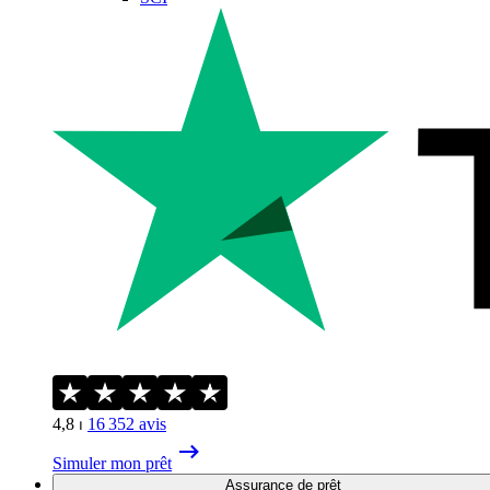
4,8
⏐
16 352
avis
Simuler mon prêt
Assurance de prêt