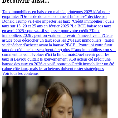
Découvrir aussi...
Taux immobiliers en baisse en mai : le printemps 2025 idéal pour
emprunter ?
Droits de douane : comment la "pause" décidée par
Donald Trump va-t-elle impacter les taux ?
Crédit immobilier : quels
taux sur 15, 20 et 25 ans en février 2025 ?
La BCE baisse ses taux
en avril 2025 : que va-t-il se passer pour votre crédit ?
Taux
immobiliers 2026 : peut-on vraiment prévoir l’année à venir ?
Cette
astuce pour décrocher un taux sous les 2%
Taux immobiliers : faut-il
se dépêcher d’acheter avant la hausse ?
BCE : Pourquoi votre futur
taux de crédit ne baissera (peut-être) plus ?
Taux immobiliers : on sait
comment ils vont évoluer d'ici la fin du mois
Quel avenir pour les
taux si Bayrou quittait le gouvernement ?
Cet acteur clé prédit une
hausse des taux en 2026 et voilà pourquoi
Crédit immobilier : un été
calme côté taux, mais les acheteurs doivent rester stratégiques
Voir tous les contenus