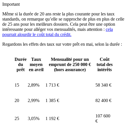
Important
Même si la durée de 20 ans reste la plus courante pour les taux
standards, on remarque qu’elle se rapproche de plus en plus de celle
de 25 ans pour les meilleurs dossiers. Cela peut être une option
intéressante pour alléger vos mensualités, mais attention :
cela
pourrait alourdir le coût total du crédit.
Regardons les effets des taux sur votre prêt en mai, selon la durée :
Durée
Taux
Mensualité pour un
Coût
du
moyen
emprunt de 250 000 €
total des
prêt
en avril
(hors assurance)
intérêts
15
2,89%
1 713 €
58 340 €
20
2,99%
1 385 €
82 400 €
107 600
25
3,05%
1 192 €
€