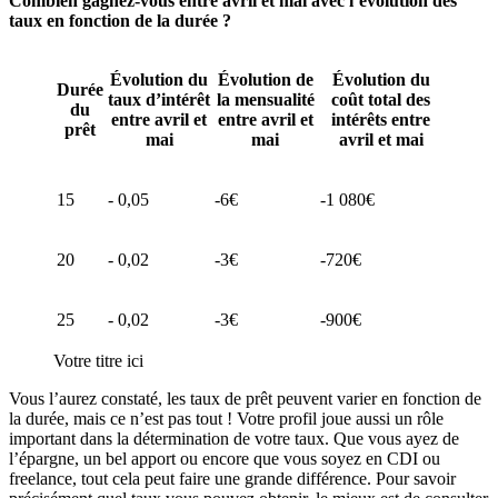
Combien gagnez-vous entre avril et mai avec l’évolution des
taux en fonction de la durée ?
Évolution du
Évolution de
Évolution du
Durée
taux d’intérêt
la mensualité
coût total des
du
entre avril et
entre avril et
intérêts entre
prêt
mai
mai
avril et mai
15
- 0,05
-6€
-1 080€
20
- 0,02
-3€
-720€
25
- 0,02
-3€
-900€
Votre titre ici
Vous l’aurez constaté, les taux de prêt peuvent varier en fonction de
la durée, mais ce n’est pas tout ! Votre profil joue aussi un rôle
important dans la détermination de votre taux. Que vous ayez de
l’épargne, un bel apport ou encore que vous soyez en CDI ou
freelance, tout cela peut faire une grande différence. Pour savoir