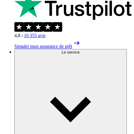
4,8
⏐
16 355
avis
Simuler mon assurance de prêt
Le service