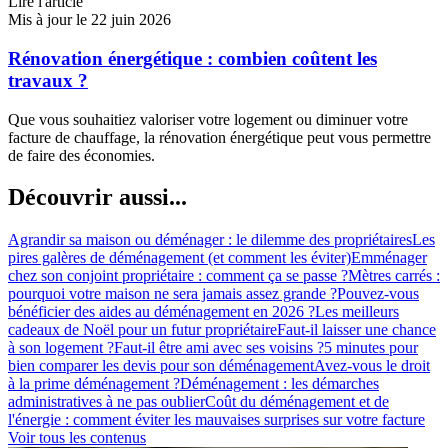
Lire l'article
Mis à jour le 22 juin 2026
Rénovation énergétique : combien coûtent les
travaux ?
Que vous souhaitiez valoriser votre logement ou diminuer votre
facture de chauffage, la rénovation énergétique peut vous permettre
de faire des économies.
Découvrir aussi...
Agrandir sa maison ou déménager : le dilemme des propriétaires
Les
pires galères de déménagement (et comment les éviter)
Emménager
chez son conjoint propriétaire : comment ça se passe ?
Mètres carrés :
pourquoi votre maison ne sera jamais assez grande ?
Pouvez-vous
bénéficier des aides au déménagement en 2026 ?
Les meilleurs
cadeaux de Noël pour un futur propriétaire
Faut-il laisser une chance
à son logement ?
Faut-il être ami avec ses voisins ?
5 minutes pour
bien comparer les devis pour son déménagement
Avez-vous le droit
à la prime déménagement ?
Déménagement : les démarches
administratives à ne pas oublier
Coût du déménagement et de
l'énergie : comment éviter les mauvaises surprises sur votre facture
Voir tous les contenus