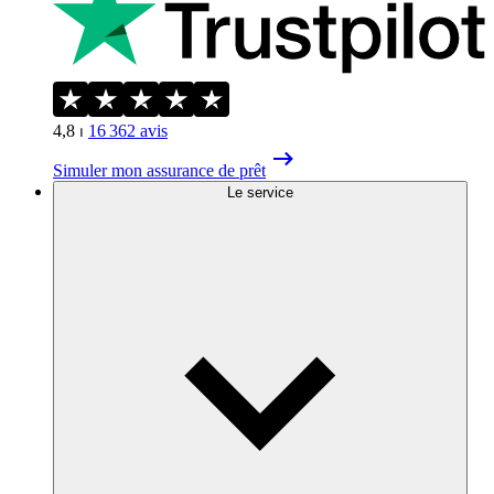
4,8
⏐
16 362
avis
Simuler mon assurance de prêt
Le service