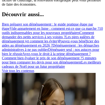
facture de chauffage, la rénovation énergétique peut vous permettre
de faire des économies.
Découvrir aussi...
Bien préparer son déménagement : le guide pratique étape par
étape
Vide-appartement en ligne : comment est-ce que ça marche ?
10
outils indispensables pour les nouveaux propriétaires
Comment
demander des petits services à ses voisins ?
Les pires galères de
déménagement (et comment les éviter)
Pouvez-vous bénéficier des
aides au déménagement en 2026 ?
Déménagement : les démarches
administratives à ne pas oublier
Déménager seul : nos astuces pour
bien le réussir
Avez-vous le droit à la prime déménagement ?
Comment bien évaluer le prix de son déménagement ?
5 minutes
pour bien comparer les devis pour son déménagement
Les meilleurs
cadeaux de Noël pour un futur propriétaire
Voir tous les contenus