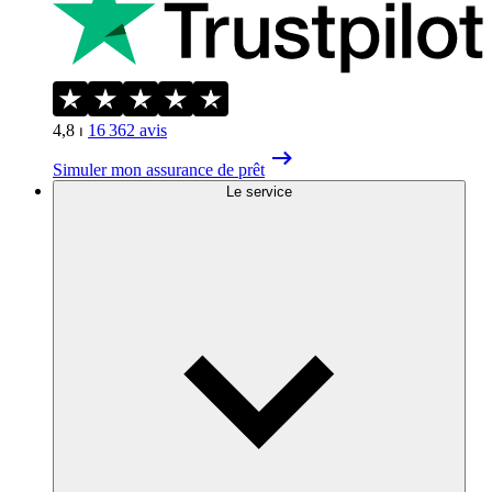
4,8
⏐
16 362
avis
Simuler mon assurance de prêt
Le service