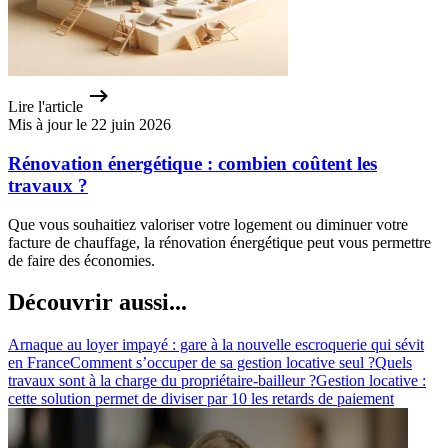
Lire l'article
Mis à jour le 22 juin 2026
Rénovation énergétique : combien coûtent les
travaux ?
Que vous souhaitiez valoriser votre logement ou diminuer votre
facture de chauffage, la rénovation énergétique peut vous permettre
de faire des économies.
Découvrir aussi...
Arnaque au loyer impayé : gare à la nouvelle escroquerie qui sévit
en France
Comment s’occuper de sa gestion locative seul ?
Quels
travaux sont à la charge du propriétaire-bailleur ?
Gestion locative :
cette solution permet de diviser par 10 les retards de paiement