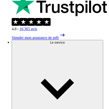
4,8
⏐
16 365
avis
Simuler mon assurance de prêt
Le service