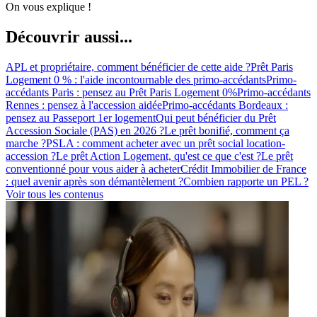
On vous explique !
Découvrir aussi...
APL et propriétaire, comment bénéficier de cette aide ?
Prêt Paris
Logement 0 % : l'aide incontournable des primo-accédants
Primo-
accédants Paris : pensez au Prêt Paris Logement 0%
Primo-accédants
Rennes : pensez à l'accession aidée
Primo-accédants Bordeaux :
pensez au Passeport 1er logement
Qui peut bénéficier du Prêt
Accession Sociale (PAS) en 2026 ?
Le prêt bonifié, comment ça
marche ?
PSLA : comment acheter avec un prêt social location-
accession ?
Le prêt Action Logement, qu'est ce que c'est ?
Le prêt
conventionné pour vous aider à acheter
Crédit Immobilier de France
: quel avenir après son démantèlement ?
Combien rapporte un PEL ?
Voir tous les contenus