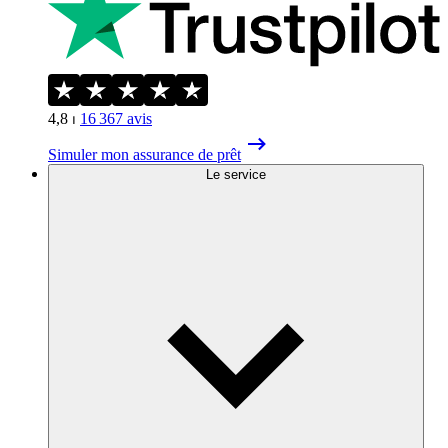
4,8
⏐
16 367
avis
Simuler mon assurance de prêt
Le service