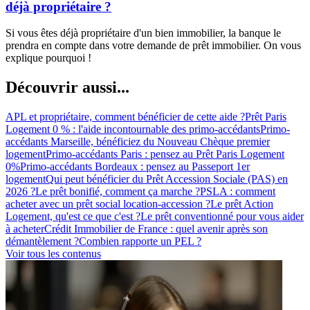
déjà propriétaire ?
Si vous êtes déjà propriétaire d'un bien immobilier, la banque le
prendra en compte dans votre demande de prêt immobilier. On vous
explique pourquoi !
Découvrir aussi...
APL et propriétaire, comment bénéficier de cette aide ?
Prêt Paris
Logement 0 % : l'aide incontournable des primo-accédants
Primo-
accédants Marseille, bénéficiez du Nouveau Chèque premier
logement
Primo-accédants Paris : pensez au Prêt Paris Logement
0%
Primo-accédants Bordeaux : pensez au Passeport 1er
logement
Qui peut bénéficier du Prêt Accession Sociale (PAS) en
2026 ?
Le prêt bonifié, comment ça marche ?
PSLA : comment
acheter avec un prêt social location-accession ?
Le prêt Action
Logement, qu'est ce que c'est ?
Le prêt conventionné pour vous aider
à acheter
Crédit Immobilier de France : quel avenir après son
démantèlement ?
Combien rapporte un PEL ?
Voir tous les contenus