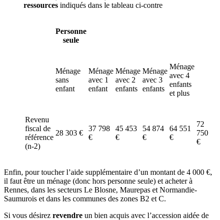
ressources
indiqués dans le tableau ci-contre
Personne
seule
Ménage
Ménage
Ménage
Ménage
Ménage
avec 4
sans
avec 1
avec 2
avec 3
enfants
enfant
enfant
enfants
enfants
et plus
Revenu
72
fiscal de
37 798
45 453
54 874
64 551
28 303 €
750
référence
€
€
€
€
€
(n-2)
Enfin, pour toucher l’aide supplémentaire d’un montant de 4 000 €,
il faut être un ménage (donc hors personne seule) et acheter à
Rennes, dans les secteurs Le Blosne, Maurepas et Normandie-
Saumurois et dans les communes des zones B2 et C.
Si vous désirez
revendre
un bien acquis avec l’accession aidée de