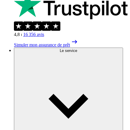
4,8
⏐
16 356
avis
Simuler mon assurance de prêt
Le service