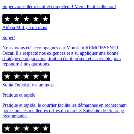
Super conseiller réactif et compétent ! Merci Paul Lollichon!
Aléxia M.
il y a un mois
Super!
Nous avons été accompagnés par Monsieur REMOISSENET
Oscar. Il a respecté nos exigences et a su appliquer une bonne
stratégie de négociation, tout en étant présent et accessible pour
répondre à nos questions.
Sonia Dubois
il y a un mois
Pratique et rapide
Pratique et rapide, le courtier facilite les démarches en recherchant
pour nous les meilleures offres du marché. Satisfaite de Pretto, je
recommande.