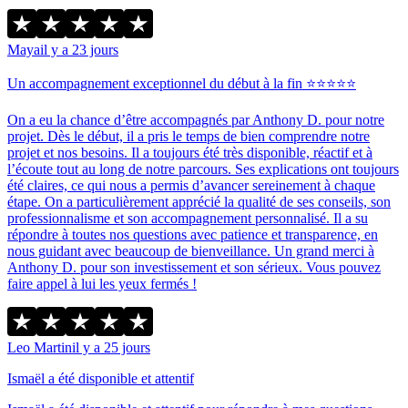
Maya
il y a 23 jours
Un accompagnement exceptionnel du début à la fin ⭐️⭐️⭐️⭐️⭐️
On a eu la chance d’être accompagnés par Anthony D. pour notre
projet. Dès le début, il a pris le temps de bien comprendre notre
projet et nos besoins. Il a toujours été très disponible, réactif et à
l’écoute tout au long de notre parcours. Ses explications ont toujours
été claires, ce qui nous a permis d’avancer sereinement à chaque
étape. On a particulièrement apprécié la qualité de ses conseils, son
professionnalisme et son accompagnement personnalisé. Il a su
répondre à toutes nos questions avec patience et transparence, en
nous guidant avec beaucoup de bienveillance. Un grand merci à
Anthony D. pour son investissement et son sérieux. Vous pouvez
faire appel à lui les yeux fermés !
Leo Martin
il y a 25 jours
Ismaël a été disponible et attentif