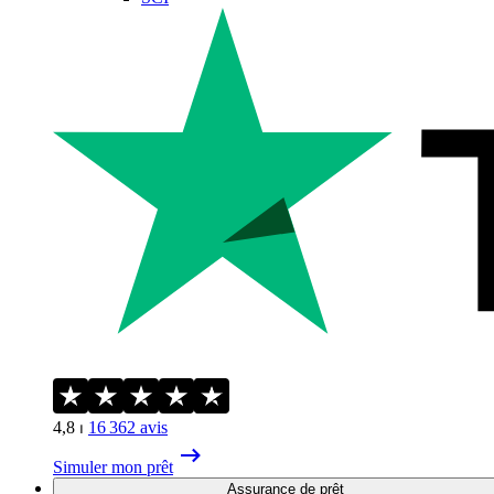
4,8
⏐
16 362
avis
Simuler mon prêt
Assurance de prêt