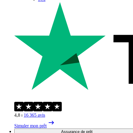
4,8
⏐
16 365
avis
Simuler mon prêt
Assurance de prêt