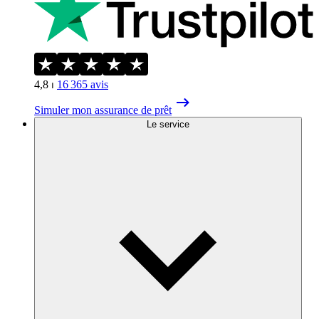
4,8
⏐
16 365
avis
Simuler mon assurance de prêt
Le service