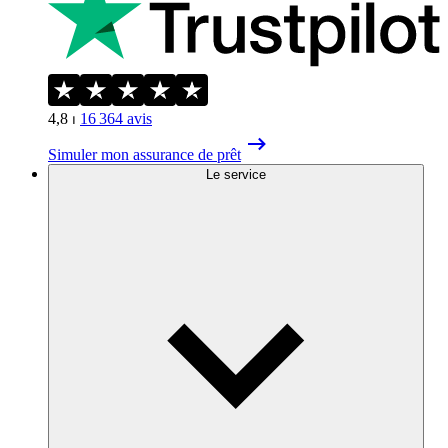
4,8
⏐
16 364
avis
Simuler mon assurance de prêt
Le service