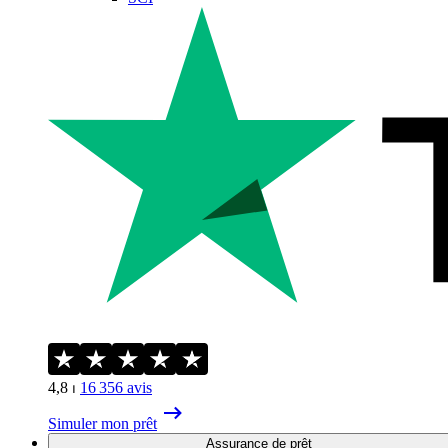
4,8
⏐
16 356
avis
Simuler mon prêt
Assurance de prêt