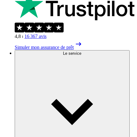
4,8
⏐
16 367
avis
Simuler mon assurance de prêt
Le service