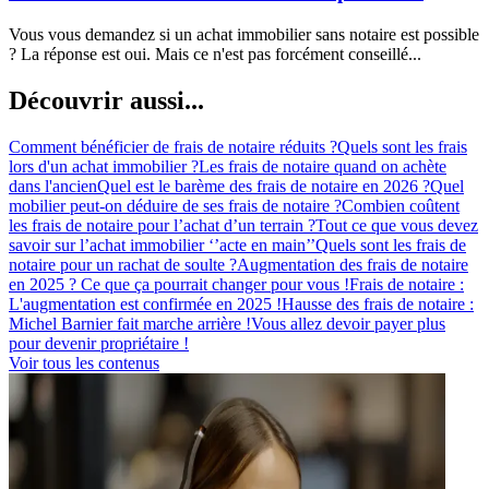
Vous vous demandez si un achat immobilier sans notaire est possible
? La réponse est oui. Mais ce n'est pas forcément conseillé...
Découvrir aussi...
Comment bénéficier de frais de notaire réduits ?
Quels sont les frais
lors d'un achat immobilier ?
Les frais de notaire quand on achète
dans l'ancien
Quel est le barème des frais de notaire en 2026 ?
Quel
mobilier peut-on déduire de ses frais de notaire ?
Combien coûtent
les frais de notaire pour l’achat d’un terrain ?
Tout ce que vous devez
savoir sur l’achat immobilier ‘’acte en main’’
Quels sont les frais de
notaire pour un rachat de soulte ?
Augmentation des frais de notaire
en 2025 ? Ce que ça pourrait changer pour vous !
Frais de notaire :
L'augmentation est confirmée en 2025 !
Hausse des frais de notaire :
Michel Barnier fait marche arrière !
Vous allez devoir payer plus
pour devenir propriétaire !
Voir tous les contenus