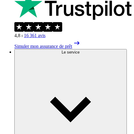
4,8
⏐
16 361
avis
Simuler mon assurance de prêt
Le service