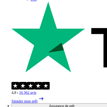
4,8
⏐
16 362
avis
Simuler mon prêt
Assurance de prêt