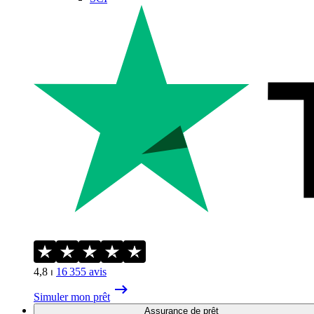
4,8
⏐
16 355
avis
Simuler mon prêt
Assurance de prêt