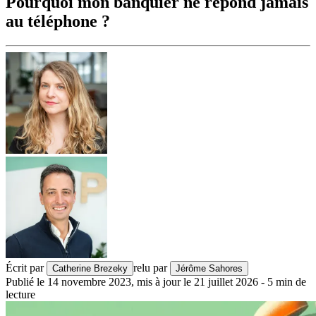
Pourquoi mon banquier ne répond jamais
au téléphone ?
Écrit par
relu par
Catherine Brezeky
Jérôme Sahores
Publié le
14 novembre 2023
,
mis à jour le
21 juillet 2026
-
5
min de
lecture