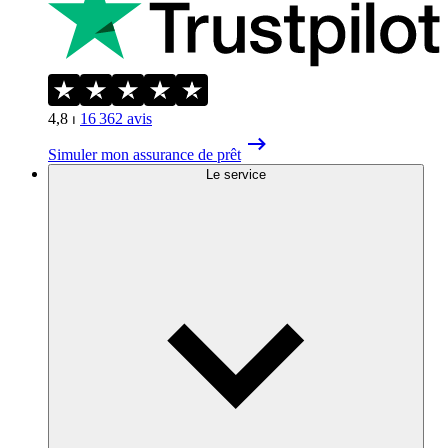
4,8
⏐
16 362
avis
Simuler mon assurance de prêt
Le service