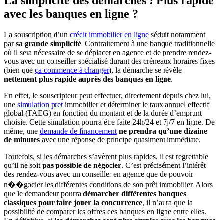
La simplicité des démarches : Plus rapide
avec les banques en ligne ?
La souscription d’un
crédit immobilier en ligne
séduit notamment
par
sa grande simplicité
. Contrairement à une banque traditionnelle
où il sera nécessaire de se déplacer en agence et de prendre rendez-
vous avec un conseiller spécialisé durant des créneaux horaires fixes
(bien que
ça commence à changer
), la démarche se révèle
nettement plus rapide auprès des banques en ligne
.
En effet, le souscripteur peut effectuer, directement depuis chez lui,
une
simulation pret
immobilier et déterminer le taux annuel effectif
global (TAEG) en fonction du montant et de la durée d’emprunt
choisie. Cette simulation pourra être faite 24h/24 et 7j/7 en ligne. De
même, une
demande de financement
ne prendra qu’une dizaine
de minutes
avec une réponse de principe quasiment immédiate.
Toutefois, si les démarches s’avèrent plus rapides, il est regrettable
qu’il ne soit
pas possible de négocier
. C’est précisément l’intérêt
des rendez-vous avec un conseiller en agence que de pouvoir
n��gocier les différentes conditions de son prêt immobilier. Alors
que le demandeur pourra
démarcher différentes banques
classiques pour faire jouer la concurrence
, il n’aura que la
possibilité de comparer les offres des banques en ligne entre elles.