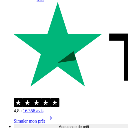
4,8
⏐
16 356
avis
Simuler mon prêt
Assurance de prêt