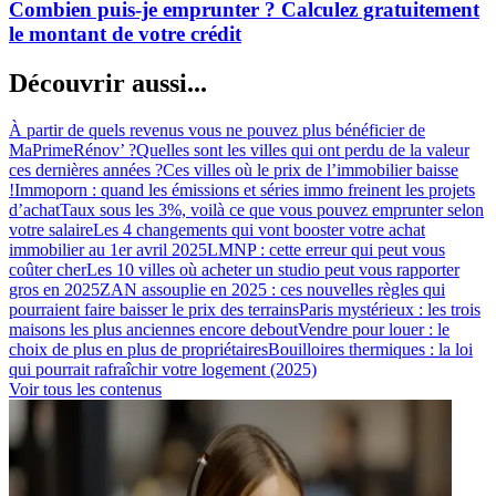
Combien puis-je emprunter ? Calculez gratuitement
le montant de votre crédit
Découvrir aussi...
À partir de quels revenus vous ne pouvez plus bénéficier de
MaPrimeRénov’ ?
Quelles sont les villes qui ont perdu de la valeur
ces dernières années ?
Ces villes où le prix de l’immobilier baisse
!
Immoporn : quand les émissions et séries immo freinent les projets
d’achat
Taux sous les 3%, voilà ce que vous pouvez emprunter selon
votre salaire
Les 4 changements qui vont booster votre achat
immobilier au 1er avril 2025
LMNP : cette erreur qui peut vous
coûter cher
Les 10 villes où acheter un studio peut vous rapporter
gros en 2025
ZAN assouplie en 2025 : ces nouvelles règles qui
pourraient faire baisser le prix des terrains
Paris mystérieux : les trois
maisons les plus anciennes encore debout
Vendre pour louer : le
choix de plus en plus de propriétaires
Bouilloires thermiques : la loi
qui pourrait rafraîchir votre logement (2025)
Voir tous les contenus