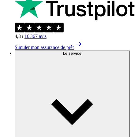
4,8
⏐
16 367
avis
Simuler mon assurance de prêt
Le service