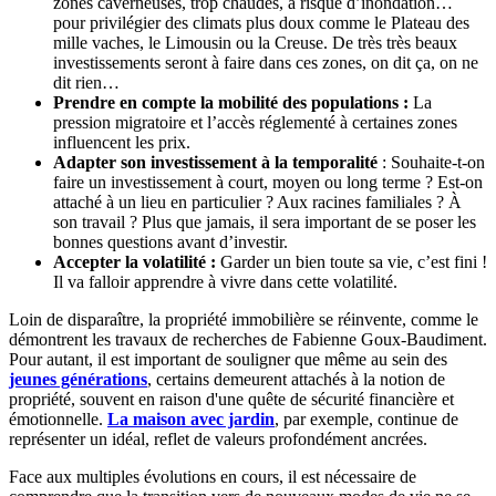
zones caverneuses, trop chaudes, à risque d’inondation…
pour privilégier des climats plus doux comme le Plateau des
mille vaches, le Limousin ou la Creuse. De très très beaux
investissements seront à faire dans ces zones, on dit ça, on ne
dit rien…
Prendre en compte la mobilité des populations :
La
pression migratoire et l’accès réglementé à certaines zones
influencent les prix.
Adapter son investissement à la temporalité
: Souhaite-t-on
faire un investissement à court, moyen ou long terme ? Est-on
attaché à un lieu en particulier ? Aux racines familiales ? À
son travail ? Plus que jamais, il sera important de se poser les
bonnes questions avant d’investir.
Accepter la volatilité :
Garder un bien toute sa vie, c’est fini !
Il va falloir apprendre à vivre dans cette volatilité.
Loin de disparaître, la propriété immobilière se réinvente, comme le
démontrent les travaux de recherches de Fabienne Goux-Baudiment.
Pour autant, il est important de souligner que même au sein des
jeunes générations
, certains demeurent attachés à la notion de
propriété, souvent en raison d'une quête de sécurité financière et
émotionnelle.
La maison avec jardin
, par exemple, continue de
représenter un idéal, reflet de valeurs profondément ancrées.
Face aux multiples évolutions en cours, il est nécessaire de