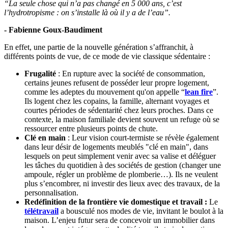
“La seule chose qui n’a pas changé en 5 000 ans, c’est
l’hydrotropisme : on s’installe là où il y a de l’eau”.
- Fabienne Goux-Baudiment
En effet, une partie de la nouvelle génération s’affranchit, à
différents points de vue, de ce mode de vie classique sédentaire :
Frugalité
: En rupture avec la société de consommation,
certains jeunes refusent de posséder leur propre logement,
comme les adeptes du mouvement qu'on appelle “
lean fire
”.
Ils logent chez les copains, la famille, alternant voyages et
courtes périodes de sédentarité chez leurs proches. Dans ce
contexte, la maison familiale devient souvent un refuge où se
ressourcer entre plusieurs points de chute.
Clé en main
: Leur vision court-termiste se révèle également
dans leur désir de logements meublés "clé en main", dans
lesquels on peut simplement venir avec sa valise et déléguer
les tâches du quotidien à des sociétés de gestion (changer une
ampoule, régler un problème de plomberie…). Ils ne veulent
plus s’encombrer, ni investir des lieux avec des travaux, de la
personnalisation.
Redéfinition de la frontière vie domestique et travail :
Le
télétravail
a bousculé nos modes de vie, invitant le boulot à la
maison. L’enjeu futur sera de concevoir un immobilier dans