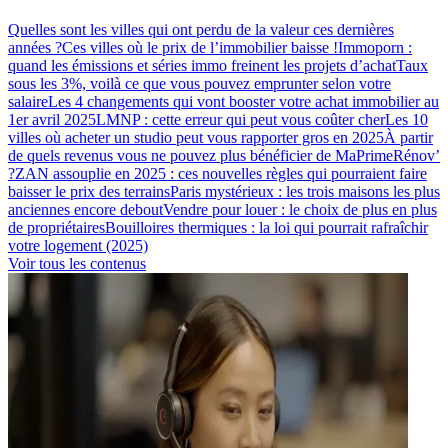
Quelles sont les villes qui ont perdu de la valeur ces dernières
années ?
Ces villes où le prix de l’immobilier baisse !
Immoporn :
quand les émissions et séries immo freinent les projets d’achat
Taux
sous les 3%, voilà ce que vous pouvez emprunter selon votre
salaire
Les 4 changements qui vont booster votre achat immobilier au
1er avril 2025
LMNP : cette erreur qui peut vous coûter cher
Les 10
villes où acheter un studio peut vous rapporter gros en 2025
À partir
de quels revenus vous ne pouvez plus bénéficier de MaPrimeRénov’
?
ZAN assouplie en 2025 : ces nouvelles règles qui pourraient faire
baisser le prix des terrains
Paris mystérieux : les trois maisons les plus
anciennes encore debout
Vendre pour louer : le choix de plus en plus
de propriétaires
Bouilloires thermiques : la loi qui pourrait rafraîchir
votre logement (2025)
Voir tous les contenus