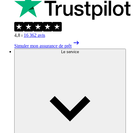
4,8
⏐
16 362
avis
Simuler mon assurance de prêt
Le service