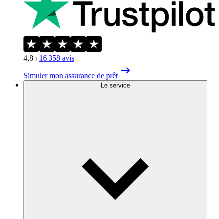
4,8
⏐
16 358
avis
Simuler mon assurance de prêt
Le service