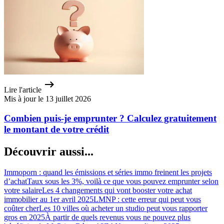
Lire l'article
Mis à jour le 13 juillet 2026
Combien puis-je emprunter ? Calculez gratuitement
le montant de votre crédit
Découvrir aussi...
Immoporn : quand les émissions et séries immo freinent les projets
d’achat
Taux sous les 3%, voilà ce que vous pouvez emprunter selon
votre salaire
Les 4 changements qui vont booster votre achat
immobilier au 1er avril 2025
LMNP : cette erreur qui peut vous
coûter cher
Les 10 villes où acheter un studio peut vous rapporter
gros en 2025
À partir de quels revenus vous ne pouvez plus