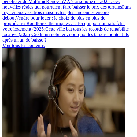
bénéficier de MaPrimeRénov’ ?
ZAN assouplie en 2025 : ces
nouvelles règles qui pourraient faire baisser le prix des terrains
Paris
mystérieux : les trois maisons les plus anciennes encore
debout
Vendre pour louer : le choix de plus en plus de
propriétaires
Bouilloires thermiques : la loi qui pourrait rafraîchir
votre logement (2025)
Cette ville bat tous les records de rentabilité
locative (2025)
Crédit immobilier : pourquoi les taux remontent-ils
après un an de baisse ?
Voir tous les contenus