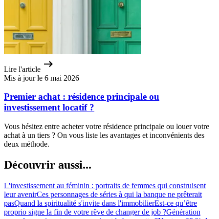
Lire l'article
Mis à jour le 6 mai 2026
Premier achat : résidence principale ou
investissement locatif ?
Vous hésitez entre acheter votre résidence principale ou louer votre
achat à un tiers ? On vous liste les avantages et inconvénients des
deux méthode.
Découvrir aussi...
L'investissement au féminin : portraits de femmes qui construisent
leur avenir
Ces personnages de séries à qui la banque ne prêterait
pas
Quand la spiritualité s'invite dans l'immobilier
Est-ce qu’être
proprio signe la fin de votre rêve de changer de job ?
Génération