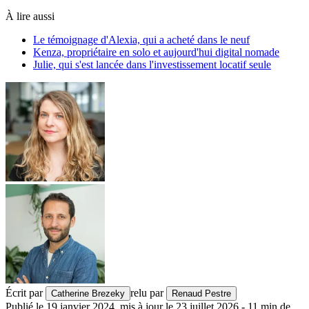
À lire aussi
Le témoignage d'Alexia, qui a acheté dans le neuf
Kenza, propriétaire en solo et aujourd'hui digital nomade
Julie, qui s'est lancée dans l'investissement locatif seule
Écrit par
relu par
Catherine Brezeky
Renaud Pestre
Publié le
19 janvier 2024
,
mis à jour le
23 juillet 2026
-
11
min de