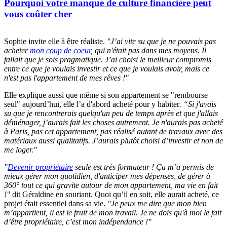
Pourquoi votre manque de culture financière peut
vous coûter cher
Sophie invite elle à être réaliste.
"J’ai vite su que je ne pouvais pas
acheter
mon coup de coeur
, qui n'était pas dans mes moyens. Il
fallait que je sois pragmatique. J’ai choisi le meilleur compromis
entre ce que je voulais investir et ce que je voulais avoir, mais ce
n'est pas l'appartement de mes rêves !"
Elle explique aussi que même si son appartement se "rembourse
seul" aujourd’hui, elle l’a d'abord acheté pour y habiter
. “Si j'avais
su que je rencontrerais quelqu'un peu de temps après et que j'allais
déménager, j’aurais fait les choses autrement. Je n'aurais pas acheté
à Paris, pas cet appartement, pas réalisé autant de travaux avec des
matériaux aussi qualitatifs. J’aurais plutôt choisi d’investir et non de
me loger."
"
Devenir propriétaire
seule est très formateur ! Ça m’a permis de
mieux gérer mon quotidien, d'anticiper mes dépenses, de gérer à
360° tout ce qui gravite autour de mon appartement, ma vie en fait
!"
dit Géraldine en souriant. Quoi qu’il en soit, elle aurait acheté, ce
projet était essentiel dans sa vie.
"Je peux me dire que mon bien
m’appartient, il est le fruit de mon travail. Je ne dois qu'à moi le fait
d’être propriétaire, c’est mon indépendance !"