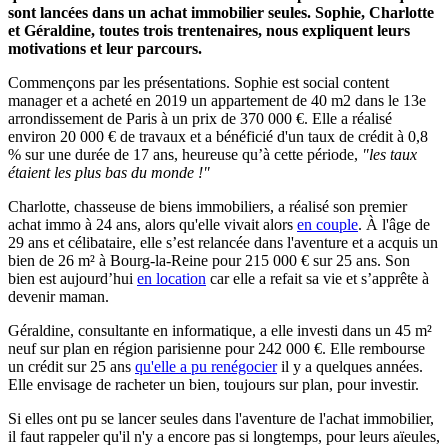
sont lancées dans un achat immobilier seules. Sophie, Charlotte
et Géraldine, toutes trois trentenaires, nous expliquent leurs
motivations et leur parcours.
Commençons par les présentations. Sophie est social content
manager et a acheté en 2019 un appartement de 40 m2 dans le 13e
arrondissement de Paris à un prix de 370 000 €. Elle a réalisé
environ 20 000 € de travaux et a bénéficié d'un taux de crédit à 0,8
% sur une durée de 17 ans, heureuse qu’à cette période,
"les taux
étaient les plus bas du monde !"
Charlotte, chasseuse de biens immobiliers, a réalisé son premier
achat immo à 24 ans, alors qu'elle vivait alors
en couple
. À l'âge de
29 ans et célibataire, elle s’est relancée dans l'aventure et a acquis un
bien de 26 m² à Bourg-la-Reine pour 215 000 € sur 25 ans. Son
bien est aujourd’hui
en location
car elle a refait sa vie et s’apprête à
devenir maman.
Géraldine, consultante en informatique, a elle investi dans un 45 m²
neuf sur plan en région parisienne pour 242 000 €. Elle rembourse
un crédit sur 25 ans
qu'elle a pu renégocier
il y a quelques années.
Elle envisage de racheter un bien, toujours sur plan, pour investir.
Si elles ont pu se lancer seules dans l'aventure de l'achat immobilier,
il faut rappeler qu'il n'y a encore pas si longtemps, pour leurs aïeules,