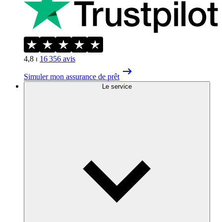
4,8
⏐
16 356
avis
Simuler mon assurance de prêt
Le service