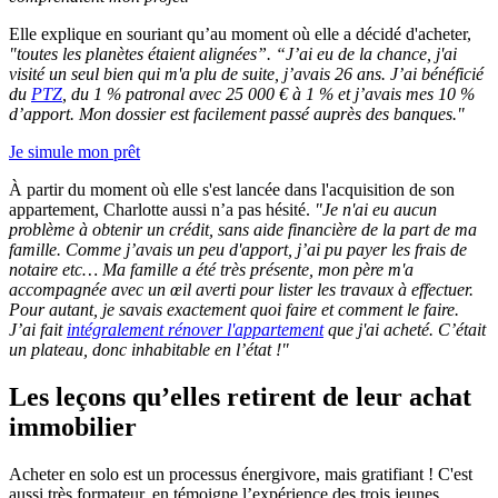
Elle explique en souriant qu’au moment où elle a décidé d'acheter,
"toutes les planètes étaient alignées”. “J’ai eu de la chance, j'ai
visité un seul bien qui m'a plu de suite, j’avais 26 ans. J’ai bénéficié
du
PTZ
, du 1 % patronal avec 25 000 € à 1 % et j’avais mes 10 %
d’apport. Mon dossier est facilement passé auprès des banques."
Je simule mon prêt
À partir du moment où elle s'est lancée dans l'acquisition de son
appartement, Charlotte aussi n’a pas hésité.
"Je n'ai eu aucun
problème à obtenir un crédit, sans aide financière de la part de ma
famille. Comme j’avais un peu d'apport, j’ai pu payer les frais de
notaire etc… Ma famille a été très présente, mon père m'a
accompagnée avec un œil averti pour lister les travaux à effectuer.
Pour autant, je savais exactement quoi faire et comment le faire.
J’ai fait
intégralement rénover l'appartement
que j'ai acheté. C’était
un plateau, donc inhabitable en l’état !"
Les leçons qu’elles retirent de leur achat
immobilier
Acheter en solo est un processus énergivore, mais gratifiant ! C'est
aussi très formateur, en témoigne l’expérience des trois jeunes