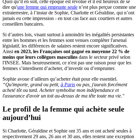
Quoi qu’il en soit, cette époque est révolue et il est heureux de se
dire qu'
une femme qui emprunte seule
n’est plus perçue comme une
extraterrestre, à l’instar de Sophie, Charlotte et Géraldine, qui n’ont
jamais eu cette impression - en tout cas face aux courtiers et autres
conseillers bancaires.
Si d’autres lois, visant surtout à amoindrir les inégalités persistantes
entre les hommes et les femmes sont venues compléter l'arsenal
législatif, les différences de salaires restent encore significatives.
Ainsi
en 2023, les Françaises ont gagné en moyenne 22 % de
moins que leurs collègues masculins
dans le secteur privé selon
l'INSEE. Mais heureusement, ce n'est pas une raison pour que les
femmes s’interdisent d’acheter, d’investir ou d’emprunter.
Sophie avoue d’ailleurs qu’acheter était pour elle essentiel.
“Qu'importe, grand ou petit,
à Paris
ou pas, j'aurais forcément
acheté tôt ou tard. Acheter symbolise mon indépendance et
l'assurance d'avoir un toit au-dessus de ma tête toute ma vie."
Le profil de la femme qui achète seule
aujourd’hui
Si Charlotte, Géraldine et Sophie ont 35 ans et ont acheté seules à
respectivement 29 ans, 26 ans et 30 ans, elles restent une exception