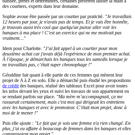
baissée, prêtes et déterminées, certaines préfèrent laisser la main à
des courtiers, experts dans leur domaine.
Sophie avoue être passée par un courtier par praticité.
"Je travaillais
12 heures par jour, je n'avais pas de temps. Et je vais être honnête,
je trouvais aussi très cool que quelqu'un puisse aller voir les
banques à ma place ! C’est un exercice qui ne me motivait pas
vraiment…"
Idem pour Charlotte.
"J’ai fait appel à un courtier pour mon
deuxième achat car j'avais déjà l'expérience de mon premier achat.
À l’époque, je démarchais les banques tous les samedis lorsque je
ne travaillais pas, c’était super chronophage !"
Géraldine fait quant à elle partie de ces femmes qui mènent leur
projet de A à Z en solo. Elle a démarché puis étudié les propositions
de crédit
des banques, réalisé des tableaux Excel pour avoir toutes
les infos devant les yeux et suivi les travaux de son appartement en
se rendant parfois sur place.
"Ma mère m’accompagnait, ça me
rassurait certainement, mais c'est moi qui dirigeait les entretiens
avec les banques et avec le promoteur. C’était mon projet, donc à
moi de le mener !"
Puis elle ajoute :
"Le fait que je sois une femme n'a rien changé. En
plus, j’ai eu affaire à beaucoup de femmes dans les banques et elles
comprenaient mon projet."