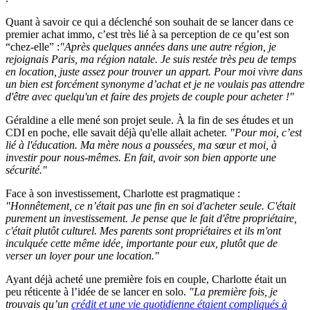
Quant à savoir ce qui a déclenché son souhait de se lancer dans ce
premier achat immo, c’est très lié à sa perception de ce qu’est son
“chez-elle” :
"Après quelques années dans une autre région, je
rejoignais Paris, ma région natale. Je suis restée très peu de temps
en location, juste assez pour trouver un appart. Pour moi vivre dans
un bien est forcément synonyme d’achat et je ne voulais pas attendre
d'être avec quelqu'un et faire des projets de couple pour acheter !"
Géraldine a elle mené son projet seule. À la fin de ses études et un
CDI en poche, elle savait déjà qu'elle allait acheter.
"Pour moi, c’est
lié à l'éducation. Ma mère nous a poussées, ma sœur et moi, à
investir pour nous-mêmes. En fait, avoir son bien apporte une
sécurité."
Face à son investissement, Charlotte est pragmatique :
"Honnêtement, ce n’était pas une fin en soi d'acheter seule. C'était
purement un investissement. Je pense que le fait d'être propriétaire,
c'était plutôt culturel. Mes parents sont propriétaires et ils m'ont
inculquée cette même idée, importante pour eux, plutôt que de
verser un loyer pour une location."
Ayant déjà acheté une première fois en couple, Charlotte était un
peu réticente à l’idée de se lancer en solo.
"La première fois, je
trouvais qu’un
crédit et une vie quotidienne étaient compliqués à