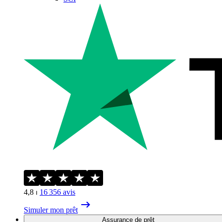
4,8
⏐
16 356
avis
Simuler mon prêt
Assurance de prêt