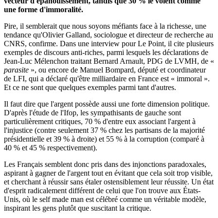
vecteur d'épanouissement, tandis que 30 % le voient comme
une forme d'immoralité.
Pire, il semblerait que nous soyons méfiants face à la richesse, une
tendance qu'Olivier Galland, sociologue et directeur de recherche au
CNRS, confirme. Dans une interview pour Le Point, il cite plusieurs
exemples de discours anti-riches, parmi lesquels les déclarations de
Jean-Luc Mélenchon traitant Bernard Arnault, PDG de LVMH, de «
parasite
», ou encore de Manuel Bompard, député et coordinateur
de LFI, qui a déclaré qu'être milliardaire en France est « immoral ».
Et ce ne sont que quelques exemples parmi tant d'autres.
Il faut dire que l'argent possède aussi une forte dimension politique.
D'après l'étude de l'Ifop, les sympathisants de gauche sont
particulièrement critiques, 70 % d'entre eux associant l'argent à
l'injustice (contre seulement 37 % chez les partisans de la majorité
présidentielle et 39 % à droite) et 55 % à la corruption (comparé à
40 % et 45 % respectivement).
Les Français semblent donc pris dans des injonctions paradoxales,
aspirant à gagner de l'argent tout en évitant que cela soit trop visible,
et cherchant à réussir sans étaler ostensiblement leur réussite. Un état
d'esprit radicalement différent de celui que l'on trouve aux États-
Unis, où le self made man est célébré comme un véritable modèle,
inspirant les gens plutôt que suscitant la critique.