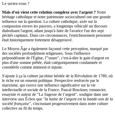
Le saviez-vous ?
Mais d’où vient cette relation complexe avec l'argent ?
Notre
héritage catholique et notre patrimoine socioculturel ont une grande
influence sur la question. La culture catholique, axée sur la
compassion envers les pauvres, a longtemps véhiculé un discours
diabolisant l'argent, allant jusqu'à faire de l'avarice l'un des sept
péchés capitaux. Dans ces circonstances, l'enrichissement personnel
était historiquement fortement désapprouvé.
Le Moyen-Âge a également façonné cette perception, marqué par
des sociétés profondément religieuses. Sous l'influence
prépondérante de l'Église, l'"usure", c'est-à-dire le gain d'argent en
plus d'une somme prêtée, était catégoriquement condamnée et
considérée comme immoral et injuste.
S'ajoute à ça la culture jacobine héritée de la Révolution de 1789, où
le riche est un ennemi politique. Perspective renforcée par le
marxisme, qui exerce une influence significative sur la vie
intellectuelle et sociale de la France. Pascal Bruckner, romancier,
essayiste et auteur de "La Sagesse de l’argent", souligne dans une
interview aux Échos que
"la haine de l’argent est la bande-son de la
société française"
, s'incrustant progressivement dans notre culture
collective au fil du temps.