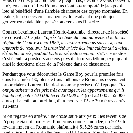
Vous cherchez probablement le piège mais, désolé de vous décevoir,
il n'y en a aucun ! Les Roumains n'ont pas remporté le jackpot du
loto ni bénéficié d'une flambée chanceuse des crypto-monnaies. En
réalité, leur succès en la matière est le résultat d'une politique
gouvernementale bien pensée, ancrée dans l'histoire.
Comme l'explique Laurent Henrio-Lacombe, directeur de la société
de conseil 37 Capital, "
après la chute du communisme et la fin du
régime de Ceausescu en 1989, les gouvernements successifs ont
entrepris de restaurer la propriété privée des immeubles qui avaient
été nationalisés pendant toute la période communiste
". Ce modèle
s'est étendu à plusieurs anciens pays du bloc soviétique, expliquant
ainsi la deuxième place de la Pologne dans ce classement.
Pendant que vous découvriez le Game Boy pour la première fois
dans les années 90, plus de trois millions de Roumains devenaient
propriétaires. Laurent Henrio-Lacombe précise qu’à l'époque, "
ils
ont pu acheter à des prix très avantageux les appartements qu’ils
habitaient, entre 100 000 lei et 250 000 lei"
(soit 22 000 à 55 000
euros). Le coût, aujourd’hui, d'un modeste T2 de 29 mètres carrés
au Mans.
Si on regarde en arrière, une chose saute aux yeux : les revenus de
l’époque étaient modestes. Pour vous donner une idée, en 2019, le
revenu moyen en Roumanie plafonnait à 515,26 euros par mois,
tandis qu'en France, il atteignait 1 603,12 euros. Pour les Roumains,