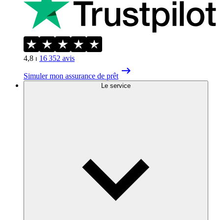
4,8
⏐
16 352
avis
Simuler mon assurance de prêt
Le service