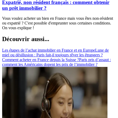
Expatrié, non résident français : comment obtenir
un prêt immobilier ?
Vous voulez acheter un bien en France mais vous êtes non-résident
ou expatrié ? C'est possible d'emprunter sous certaines conditions.
On vous explique !
Découvrir aussi...
Les étapes de l’achat immobilier en France et en Europe
Lune de
miel ou désillusion : Paris fait-il toujours rêver les étrangers ?
Comment acheter en France depuis la Suisse ?
Paris pris d’assaut :
comment les Américains dopent les prix de l’immobilier ?