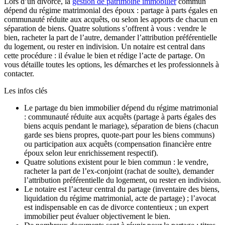
Lors d’un divorce, la
gestion de patrimoine immobilier
commun
dépend du régime matrimonial des époux : partage à parts égales en
communauté réduite aux acquêts, ou selon les apports de chacun en
séparation de biens. Quatre solutions s’offrent à vous : vendre le
bien, racheter la part de l’autre, demander l’attribution préférentielle
du logement, ou rester en indivision. Un notaire est central dans
cette procédure : il évalue le bien et rédige l’acte de partage. On
vous détaille toutes les options, les démarches et les professionnels à
contacter.
Les infos clés
Le partage du bien immobilier dépend du régime matrimonial
: communauté réduite aux acquêts (partage à parts égales des
biens acquis pendant le mariage), séparation de biens (chacun
garde ses biens propres, quote-part pour les biens communs)
ou participation aux acquêts (compensation financière entre
époux selon leur enrichissement respectif).
Quatre solutions existent pour le bien commun : le vendre,
racheter la part de l’ex-conjoint (rachat de soulte), demander
l’attribution préférentielle du logement, ou rester en indivision.
Le notaire est l’acteur central du partage (inventaire des biens,
liquidation du régime matrimonial, acte de partage) ; l’avocat
est indispensable en cas de divorce contentieux ; un expert
immobilier peut évaluer objectivement le bien.