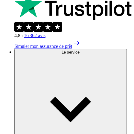
4,8
⏐
16 362
avis
Simuler mon assurance de prêt
Le service