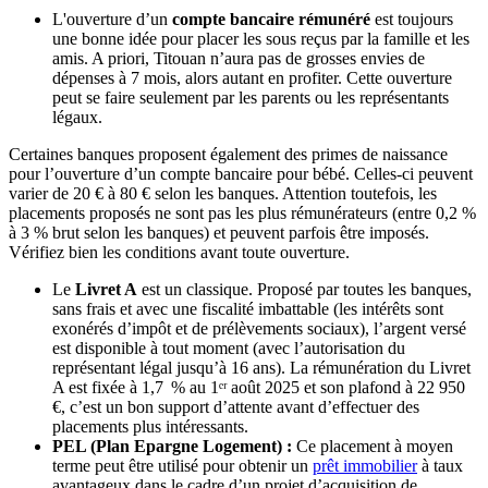
L'ouverture d’un
compte bancaire rémunéré
est toujours
une bonne idée pour placer les sous reçus par la famille et les
amis. A priori, Titouan n’aura pas de grosses envies de
dépenses à 7 mois, alors autant en profiter. Cette ouverture
peut se faire seulement par les parents ou les représentants
légaux.
Certaines banques proposent également des primes de naissance
pour l’ouverture d’un compte bancaire pour bébé. Celles-ci peuvent
varier de 20 € à 80 € selon les banques. Attention toutefois, les
placements proposés ne sont pas les plus rémunérateurs (entre 0,2 %
à 3 % brut selon les banques) et peuvent parfois être imposés.
Vérifiez bien les conditions avant toute ouverture.
Le
Livret A
est un classique. Proposé par toutes les banques,
sans frais et avec une fiscalité imbattable (les intérêts sont
exonérés d’impôt et de prélèvements sociaux), l’argent versé
est disponible à tout moment (avec l’autorisation du
représentant légal jusqu’à 16 ans). La rémunération du Livret
A est fixée à 1,7 % au 1ᵉʳ août 2025 et son plafond à 22 950
€, c’est un bon support d’attente avant d’effectuer des
placements plus intéressants.
PEL (Plan Epargne Logement) :
Ce placement à moyen
terme peut être utilisé pour obtenir un
prêt immobilier
à taux
avantageux dans le cadre d’un projet d’acquisition de