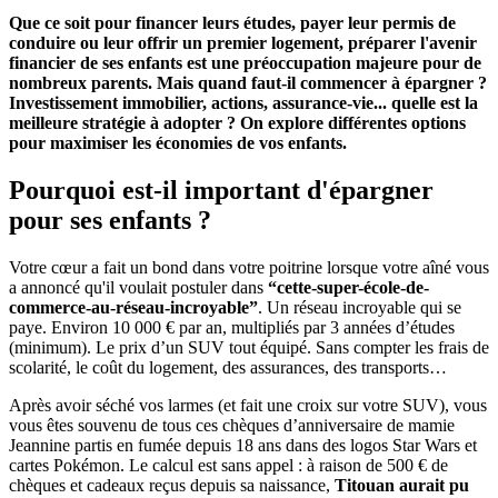
Que ce soit pour financer leurs études, payer leur permis de
conduire ou leur offrir un premier logement, préparer l'avenir
financier de ses enfants est une préoccupation majeure pour de
nombreux parents. Mais quand faut-il commencer à épargner ?
Investissement immobilier, actions, assurance-vie... quelle est la
meilleure stratégie à adopter ? On explore différentes options
pour maximiser les économies de vos enfants.
Pourquoi est-il important d'épargner
pour ses enfants ?
Votre cœur a fait un bond dans votre poitrine lorsque votre aîné vous
a annoncé qu'il voulait postuler dans
“cette-super-école-de-
commerce-au-réseau-incroyable”
. Un réseau incroyable qui se
paye. Environ 10 000 € par an, multipliés par 3 années d’études
(minimum). Le prix d’un SUV tout équipé. Sans compter les frais de
scolarité, le coût du logement, des assurances, des transports…
Après avoir séché vos larmes (et fait une croix sur votre SUV), vous
vous êtes souvenu de tous ces chèques d’anniversaire de mamie
Jeannine partis en fumée depuis 18 ans dans des logos Star Wars et
cartes Pokémon. Le calcul est sans appel : à raison de 500 € de
chèques et cadeaux reçus depuis sa naissance,
Titouan aurait pu