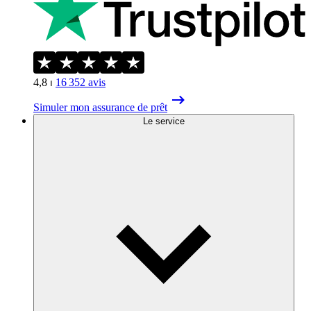
4,8
⏐
16 352
avis
Simuler mon assurance de prêt
Le service