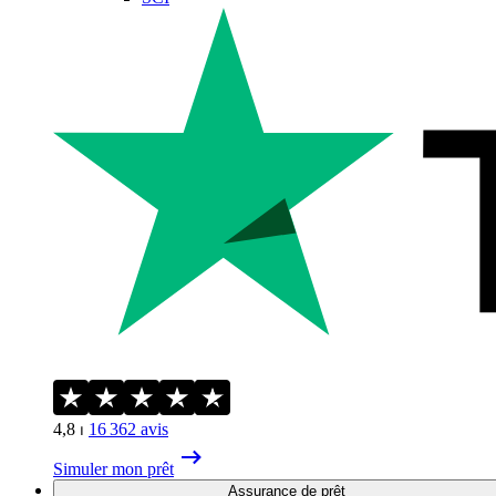
4,8
⏐
16 362
avis
Simuler mon prêt
Assurance de prêt