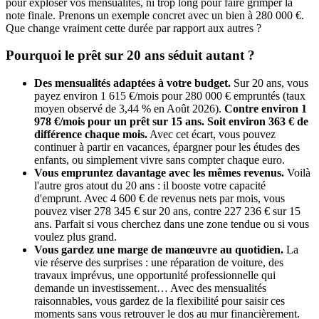
pour exploser vos mensualités, ni trop long pour faire grimper la
note finale. Prenons un exemple concret avec un bien à 280 000 €.
Que change vraiment cette durée par rapport aux autres ?
Pourquoi le prêt sur 20 ans séduit autant ?
Des mensualités adaptées à votre budget.
Sur 20 ans, vous
payez environ 1 615 €/mois pour 280 000 € empruntés (taux
moyen observé de
3,44 %
en Août 2026).
Contre environ 1
978 €/mois pour un prêt sur 15 ans. Soit environ 363 € de
différence chaque mois.
Avec cet écart, vous pouvez
continuer à partir en vacances, épargner pour les études des
enfants, ou simplement vivre sans compter chaque euro.
Vous empruntez davantage avec les mêmes revenus.
Voilà
l'autre gros atout du 20 ans : il booste votre capacité
d'emprunt. Avec 4 600 € de revenus nets par mois, vous
pouvez viser 278 345 € sur 20 ans, contre 227 236 € sur 15
ans. Parfait si vous cherchez dans une zone tendue ou si vous
voulez plus grand.
Vous gardez une marge de manœuvre au quotidien.
La
vie réserve des surprises : une réparation de voiture, des
travaux imprévus, une opportunité professionnelle qui
demande un investissement… Avec des mensualités
raisonnables, vous gardez de la flexibilité pour saisir ces
moments sans vous retrouver le dos au mur financièrement.