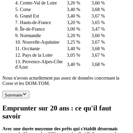
4. Centre-Val de Loire
3,26 %
3,60 %
5. Corse
3,40 %
3,68 %
6. Grand Est
3,40 %
3,67 %
7. Hauts-de-France
3,20 %
3,65 %
8. Île-de-France
3,00 %
3,47 %
9. Normandie
3,20 %
3,60 %
10. Nouvelle-Aquitaine
3,25 %
3,67 %
11. Occitanie
3,40 %
3,68 %
12. Pays de la Loire
3,05 %
3,67 %
13. Provence-Alpes-Côte
3,40 %
3,68 %
d'Azur
Nous n'avons actuellement pas assez de données concernant la
Corse et les DOM-TOM.
Sommaire
Emprunter sur 20 ans : ce qu'il faut
savoir
Avec une durée moyenne des prêts qui s'établit désormais