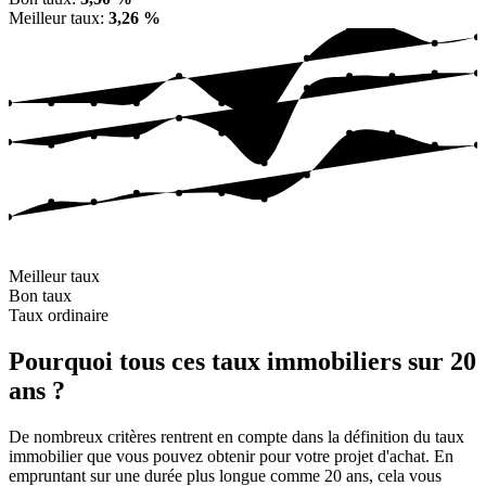
Meilleur taux
:
3,26 %
janv. 26
mars 26
t. 25
févr. 26
nov. 25
août 
déc. 25
juin 26
juil. 26
oct. 25
avr. 26
mai 26
Meilleur taux
Bon taux
Taux ordinaire
Pourquoi tous ces taux immobiliers sur 20
ans ?
De nombreux critères rentrent en compte dans la définition du taux
immobilier que vous pouvez obtenir pour votre projet d'achat. En
empruntant sur une durée plus longue comme 20 ans, cela vous