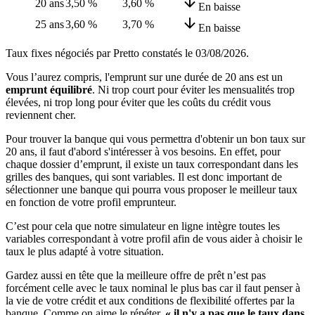
20 ans
3,50 %
3,60 %
En baisse
25 ans
3,60 %
3,70 %
En baisse
Taux fixes négociés par Pretto constatés le
03/08/2026
.
Vous l’aurez compris, l'emprunt sur une durée de 20 ans est un
emprunt équilibré
. Ni trop court pour éviter les mensualités trop
élevées, ni trop long pour éviter que les coûts du crédit vous
reviennent cher.
Pour trouver la banque qui vous permettra d'obtenir un bon taux sur
20 ans, il faut d'abord s'intéresser à vos besoins. En effet, pour
chaque dossier d’emprunt, il existe un taux correspondant dans les
grilles des banques, qui sont variables. Il est donc important de
sélectionner une banque qui pourra vous proposer le meilleur taux
en fonction de votre profil emprunteur.
C’est pour cela que notre simulateur en ligne intègre toutes les
variables correspondant à votre profil afin de vous aider à choisir le
taux le plus adapté à votre situation.
Gardez aussi en tête que la meilleure offre de prêt n’est pas
forcément celle avec le taux nominal le plus bas car il faut penser à
la vie de votre crédit et aux conditions de flexibilité offertes par la
banque. Comme on aime le répéter,
« il n'y a pas que le taux dans