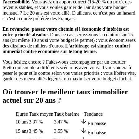
l'accessibilité.
Vous avez un apport correct (15-20 % du prix), des
revenus stables, et vous voulez garder de l'air dans votre budget
mensuel ? Le 20 ans est votre allié. D'ailleurs, ce n'est pas un hasard
si c'est la durée préférée des Français.
En revanche, passez votre chemin si l'économie d'intérêts est
votre priorité absolue.
Dans ce cas, serrez-vous la ceinture sur 15
ans (ou même 10 ans si votre budget le permet) : vous économiserez
des dizaines de milliers d'euros.
L'arbitrage est simple : confort
immédiat contre économies sur le long terme.
Vous hésitez encore ? Faites-vous accompagner par un courtier
Pretto qui simulera différents scénarios avec vous. Il vous aidera à
peser le pour et le contre selon vos vraies priorités : vous libérer vite,
garder des mensualités légères, ou maximiser votre budget d'achat.
Où trouver le meilleur taux immobilier
actuel sur 20 ans ?
Durée
Taux moyen
Taux barème
Tendance
10 ans
3,37 %
3,47 %
En baisse
15 ans
3,45 %
3,55 %
En baisse