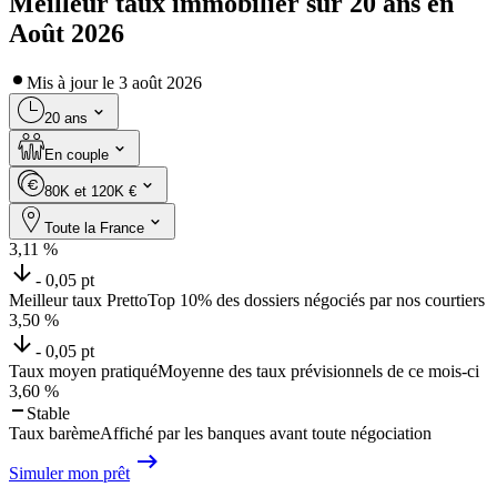
Meilleur taux immobilier sur 20 ans en
Août 2026
Mis à jour le
3 août 2026
20 ans
En couple
80K et 120K €
Toute la France
3,11
%
- 0,05 pt
Meilleur taux Pretto
Top 10% des dossiers négociés par nos courtiers
3,50
%
- 0,05 pt
Taux moyen pratiqué
Moyenne des taux prévisionnels de ce mois-ci
3,60
%
Stable
Taux barème
Affiché par les banques avant toute négociation
Simuler mon prêt