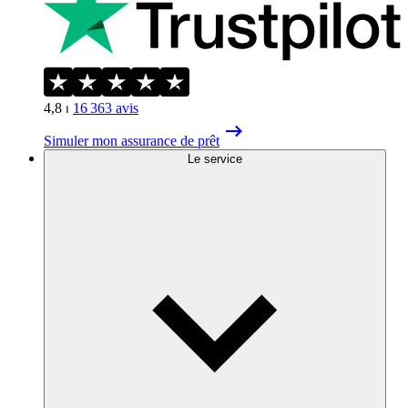
4,8
⏐
16 363
avis
Simuler mon assurance de prêt
Le service