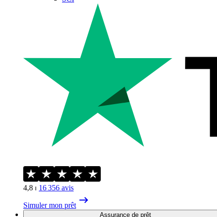
4,8
⏐
16 356
avis
Simuler mon prêt
Assurance de prêt