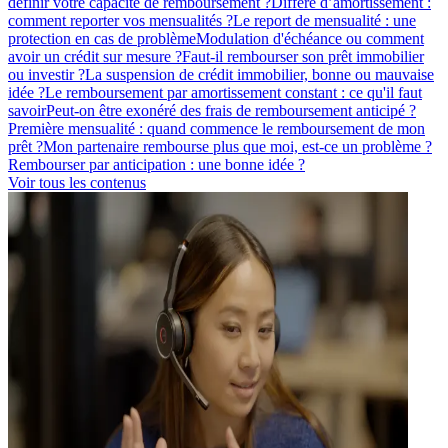
définir votre capacité de remboursement ?
Différé d’amortissement :
comment reporter vos mensualités ?
Le report de mensualité : une
protection en cas de problème
Modulation d'échéance ou comment
avoir un crédit sur mesure ?
Faut-il rembourser son prêt immobilier
ou investir ?
La suspension de crédit immobilier, bonne ou mauvaise
idée ?
Le remboursement par amortissement constant : ce qu'il faut
savoir
Peut-on être exonéré des frais de remboursement anticipé ?
Première mensualité : quand commence le remboursement de mon
prêt ?
Mon partenaire rembourse plus que moi, est-ce un problème ?
Rembourser par anticipation : une bonne idée ?
Voir tous les contenus