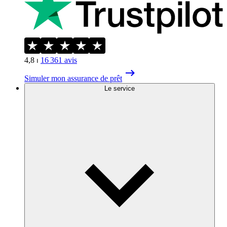
4,8
⏐
16 361
avis
Simuler mon assurance de prêt
Le service