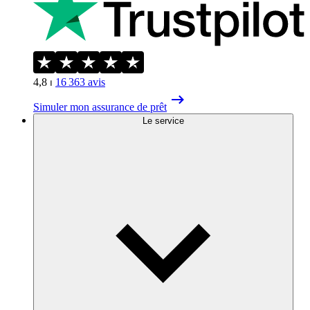
4,8
⏐
16 363
avis
Simuler mon assurance de prêt
Le service