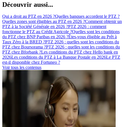
Découvrir aussi...
Qui a droit au PTZ en 2026 ?
Quelles banques accordent le PTZ ?
Quelles zones sont éligibles au PTZ en 2026 ?
Comment obtenir un
PTZ à la Société Générale en 2026 ?
PTZ 2026 : comment
fonctionne le PTZ au Crédit Agricole ?
Quelles sont les conditions
du PTZ chez BNP Paribas en 2026 ?
Êtes-vous éligible au Prêt à
Taux Zéro à la BRED ?
PTZ 2026 : quelles sont les conditions du
PTZ chez Boursorama ?
PTZ 2026 : quelles sont les conditions du
PTZ chez Bforbank ?
Les conditions du PTZ chez Hello bank en
2026
Les conditions du PTZ à La Banque Postale en 2026
Le PTZ
est-il disponible chez Fortuneo ?
Voir tous les contenus