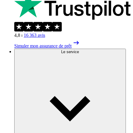
4,8
⏐
16 363
avis
Simuler mon assurance de prêt
Le service