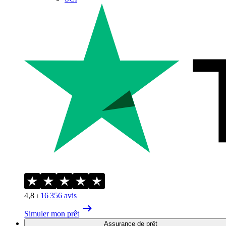
4,8
⏐
16 356
avis
Simuler mon prêt
Assurance de prêt