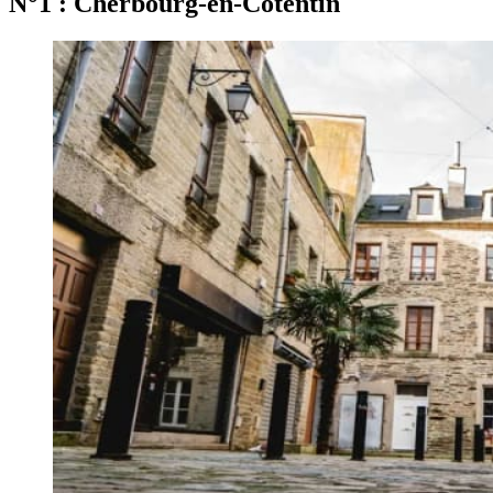
N°1 : Cherbourg‑en‑Cotentin