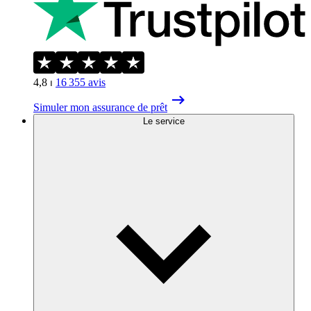
4,8
⏐
16 355
avis
Simuler mon assurance de prêt
Le service